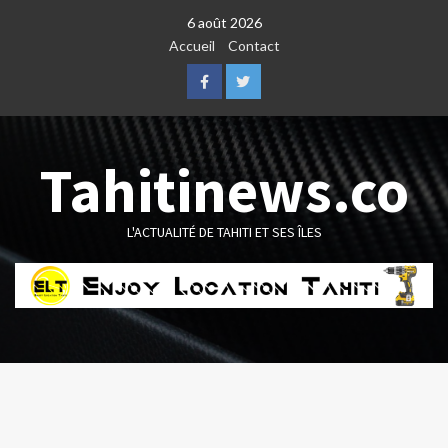
Skip
6 août 2026
to
Accueil
Contact
content
Facebook
Twitter
Tahitinews.co
L'ACTUALITÉ DE TAHITI ET SES ÎLES