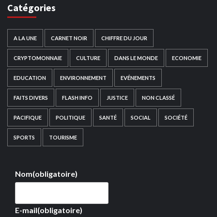
Catégories
A LA UNE
CARNET NOIR
CHIFFRE DU JOUR
CRYPTOMONNAIE
CULTURE
DANS LE MONDE
ECONOMIE
EDUCATION
ENVIRONNEMENT
EVÉNEMENTS
FAITS DIVERS
FLASH INFO
JUSTICE
NON CLASSÉ
PACIFIQUE
POLITIQUE
SANTÉ
SOCIAL
SOCIÉTÉ
SPORTS
TOURISME
Nom
(obligatoire)
E-mail
(obligatoire)