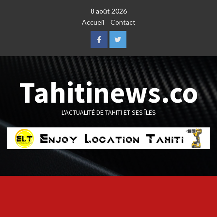
Skip
8 août 2026
to
Accueil
Contact
content
Facebook
Twitter
Tahitinews.co
L'ACTUALITÉ DE TAHITI ET SES ÎLES