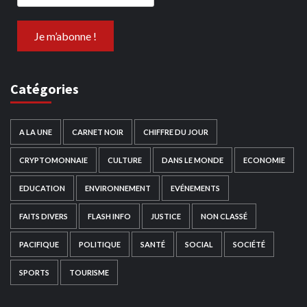
Catégories
A LA UNE
CARNET NOIR
CHIFFRE DU JOUR
CRYPTOMONNAIE
CULTURE
DANS LE MONDE
ECONOMIE
EDUCATION
ENVIRONNEMENT
EVÉNEMENTS
FAITS DIVERS
FLASH INFO
JUSTICE
NON CLASSÉ
PACIFIQUE
POLITIQUE
SANTÉ
SOCIAL
SOCIÉTÉ
SPORTS
TOURISME