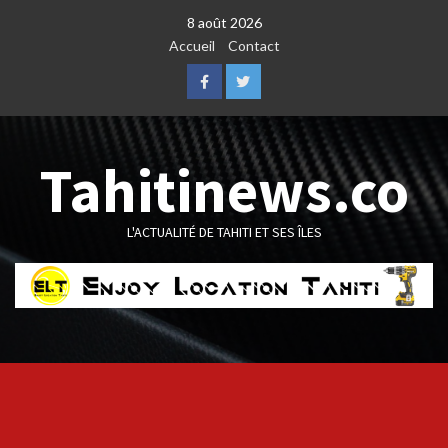
Skip
8 août 2026
to
Accueil
Contact
content
Facebook
Twitter
Tahitinews.co
L'ACTUALITÉ DE TAHITI ET SES ÎLES