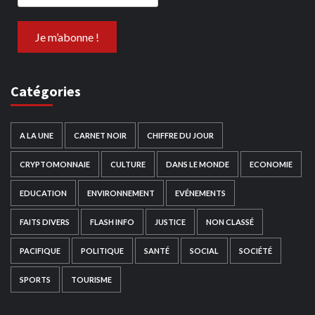
Catégories
A LA UNE
CARNET NOIR
CHIFFRE DU JOUR
CRYPTOMONNAIE
CULTURE
DANS LE MONDE
ECONOMIE
EDUCATION
ENVIRONNEMENT
EVÉNEMENTS
FAITS DIVERS
FLASH INFO
JUSTICE
NON CLASSÉ
PACIFIQUE
POLITIQUE
SANTÉ
SOCIAL
SOCIÉTÉ
SPORTS
TOURISME