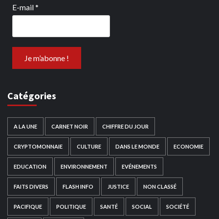
E-mail
*
Catégories
A LA UNE
CARNET NOIR
CHIFFRE DU JOUR
CRYPTOMONNAIE
CULTURE
DANS LE MONDE
ECONOMIE
EDUCATION
ENVIRONNEMENT
EVÉNEMENTS
FAITS DIVERS
FLASH INFO
JUSTICE
NON CLASSÉ
PACIFIQUE
POLITIQUE
SANTÉ
SOCIAL
SOCIÉTÉ