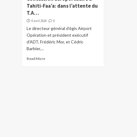
Tahiti-Faa’a: dans l’attente du
T.A…
4 avril 2024
0
Le directeur général d’égis Airport
Opération et président exécutif
d’ADT, Frédéric Mor, et Cédric
Barbier,...
Read More