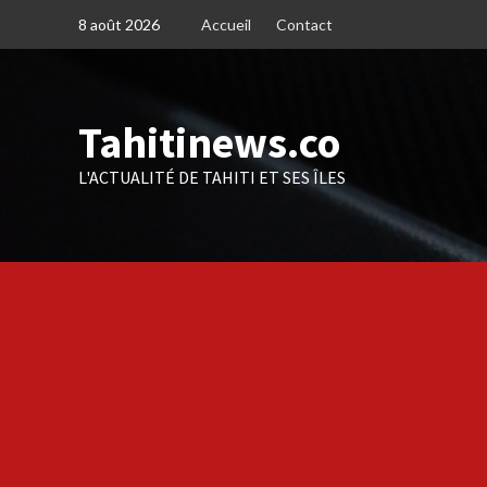
Skip
8 août 2026
Accueil
Contact
to
content
Tahitinews.co
L'ACTUALITÉ DE TAHITI ET SES ÎLES