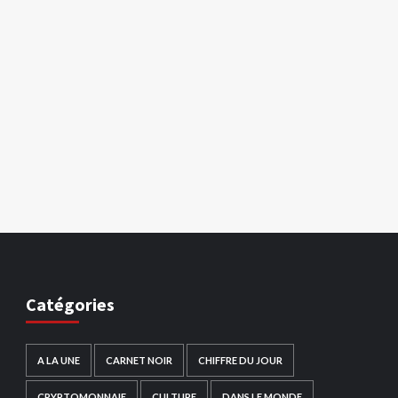
Catégories
A LA UNE
CARNET NOIR
CHIFFRE DU JOUR
CRYPTOMONNAIE
CULTURE
DANS LE MONDE