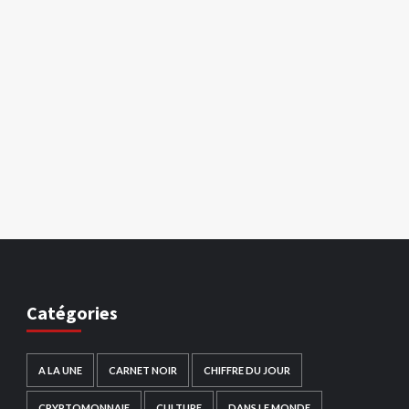
Catégories
A LA UNE
CARNET NOIR
CHIFFRE DU JOUR
CRYPTOMONNAIE
CULTURE
DANS LE MONDE