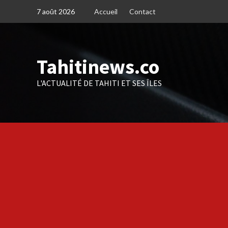
Skip
7 août 2026
Accueil
Contact
to
content
Tahitinews.co
L'ACTUALITÉ DE TAHITI ET SES ÎLES