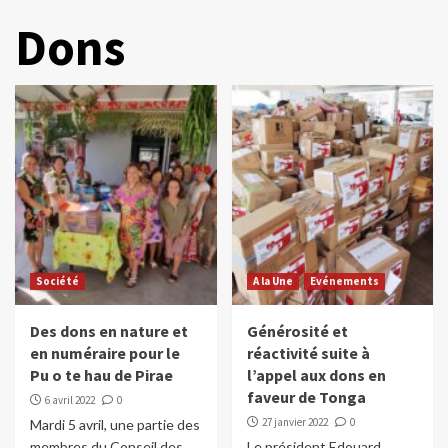
Dons
Société
A la Une
Evénements
Des dons en nature et
Générosité et
en numéraire pour le
réactivité suite à
Pu o te hau de Pirae
l’appel aux dons en
faveur de Tonga
6 avril 2022
0
27 janvier 2022
0
Mardi 5 avril, une partie des
membres du Conseil des
Le président Edouard