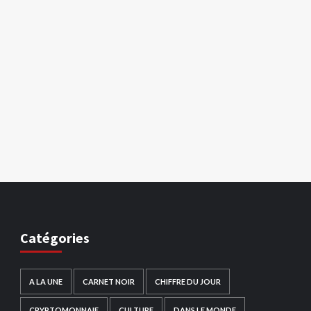
Catégories
A LA UNE
CARNET NOIR
CHIFFRE DU JOUR
CRYPTOMONNAIE
CULTURE
DANS LE MONDE