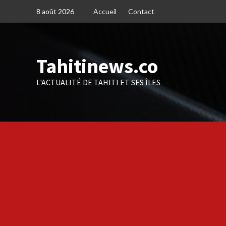
Skip
8 août 2026
Accueil
Contact
to
content
Tahitinews.co
L'ACTUALITÉ DE TAHITI ET SES ÎLES