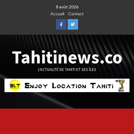
Skip
8 août 2026
to
Accueil
Contact
content
Facebook
Twitter
Tahitinews.co
L'ACTUALITÉ DE TAHITI ET SES ÎLES