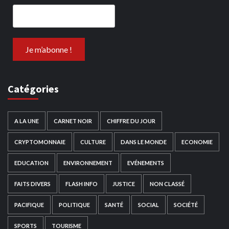
Catégories
A LA UNE
CARNET NOIR
CHIFFRE DU JOUR
CRYPTOMONNAIE
CULTURE
DANS LE MONDE
ECONOMIE
EDUCATION
ENVIRONNEMENT
EVÉNEMENTS
FAITS DIVERS
FLASH INFO
JUSTICE
NON CLASSÉ
PACIFIQUE
POLITIQUE
SANTÉ
SOCIAL
SOCIÉTÉ
SPORTS
TOURISME