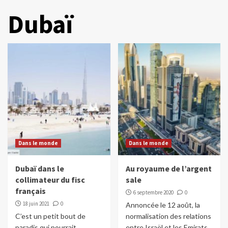
Dubaï
Dans le monde
Dans le monde
Dubaï dans le
Au royaume de l’argent
collimateur du fisc
sale
français
6 septembre 2020
0
18 juin 2021
0
Annoncée le 12 août, la
C’est un petit bout de
normalisation des relations
paradis qui pourrait
entre Israël et les Emirats