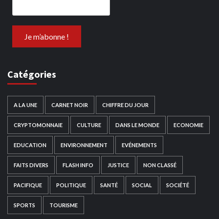
Catégories
A LA UNE
CARNET NOIR
CHIFFRE DU JOUR
CRYPTOMONNAIE
CULTURE
DANS LE MONDE
ECONOMIE
EDUCATION
ENVIRONNEMENT
EVÉNEMENTS
FAITS DIVERS
FLASH INFO
JUSTICE
NON CLASSÉ
PACIFIQUE
POLITIQUE
SANTÉ
SOCIAL
SOCIÉTÉ
SPORTS
TOURISME