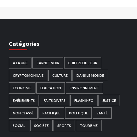
Catégories
A LA UNE
CARNET NOIR
CHIFFRE DU JOUR
CRYPTOMONNAIE
CULTURE
DANS LE MONDE
ECONOMIE
EDUCATION
ENVIRONNEMENT
EVÉNEMENTS
FAITS DIVERS
FLASH INFO
JUSTICE
NON CLASSÉ
PACIFIQUE
POLITIQUE
SANTÉ
SOCIAL
SOCIÉTÉ
SPORTS
TOURISME