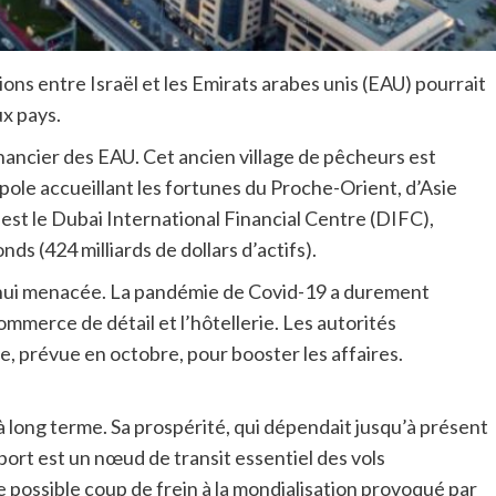
ions entre Israël et les Emirats arabes unis (EAU) pourrait
x pays.
inancier des EAU. Cet ancien village de pêcheurs est
pole accueillant les fortunes du Proche-Orient, d’Asie
 est le Dubai International Financial Centre (DIFC),
s (424 milliards de dollars d’actifs).
’hui menacée. La pandémie de Covid-19 a durement
merce de détail et l’hôtellerie. Les autorités
e, prévue en octobre, pour booster les affaires.
 à long terme. Sa prospérité, qui dépendait jusqu’à présent
port est un nœud de transit essentiel des vols
e possible coup de frein à la mondialisation provoqué par