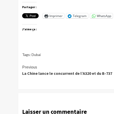
Partager :
Imprimer
Telegram
WhatsApp
J’aime ça :
Tags:
Dubaï
Continue
Previous
La Chine lance le concurrent de l’A320 et du B-737
Reading
Laisser un commentaire