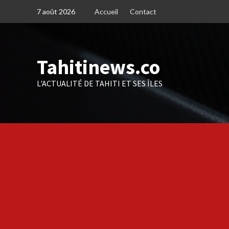
Skip
7 août 2026
Accueil
Contact
to
content
Tahitinews.co
L'ACTUALITÉ DE TAHITI ET SES ÎLES