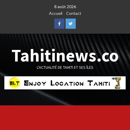
Skip
8 août 2026
to
Accueil
Contact
content
Facebook
Twitter
Tahitinews.co
L'ACTUALITÉ DE TAHITI ET SES ÎLES