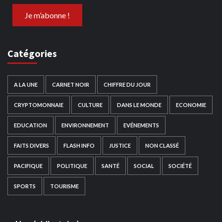
Catégories
A LA UNE
CARNET NOIR
CHIFFRE DU JOUR
CRYPTOMONNAIE
CULTURE
DANS LE MONDE
ECONOMIE
EDUCATION
ENVIRONNEMENT
EVÉNEMENTS
FAITS DIVERS
FLASH INFO
JUSTICE
NON CLASSÉ
PACIFIQUE
POLITIQUE
SANTÉ
SOCIAL
SOCIÉTÉ
SPORTS
TOURISME