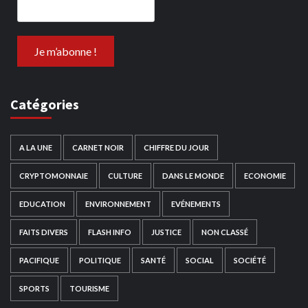
Catégories
A LA UNE
CARNET NOIR
CHIFFRE DU JOUR
CRYPTOMONNAIE
CULTURE
DANS LE MONDE
ECONOMIE
EDUCATION
ENVIRONNEMENT
EVÉNEMENTS
FAITS DIVERS
FLASH INFO
JUSTICE
NON CLASSÉ
PACIFIQUE
POLITIQUE
SANTÉ
SOCIAL
SOCIÉTÉ
SPORTS
TOURISME