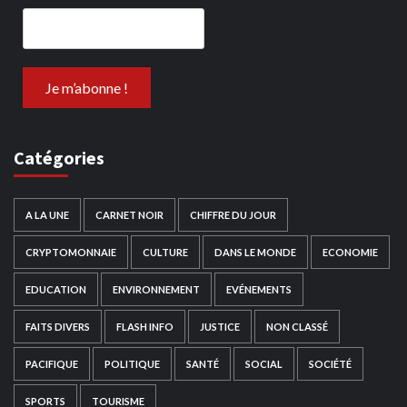
Catégories
A LA UNE
CARNET NOIR
CHIFFRE DU JOUR
CRYPTOMONNAIE
CULTURE
DANS LE MONDE
ECONOMIE
EDUCATION
ENVIRONNEMENT
EVÉNEMENTS
FAITS DIVERS
FLASH INFO
JUSTICE
NON CLASSÉ
PACIFIQUE
POLITIQUE
SANTÉ
SOCIAL
SOCIÉTÉ
SPORTS
TOURISME