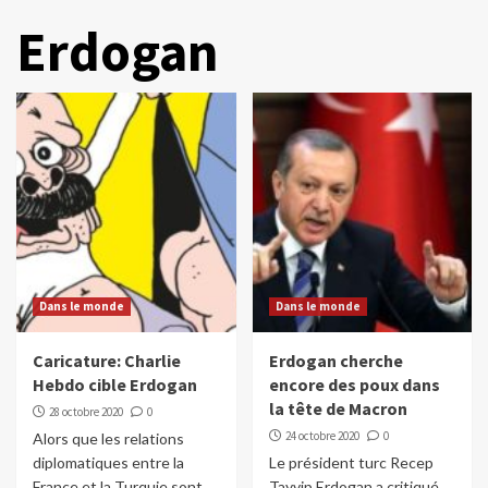
Erdogan
Dans le monde
Dans le monde
Caricature: Charlie
Erdogan cherche
Hebdo cible Erdogan
encore des poux dans
la tête de Macron
28 octobre 2020
0
24 octobre 2020
0
Alors que les relations
diplomatiques entre la
Le président turc Recep
France et la Turquie sont
Tayvip Erdogan a critiqué