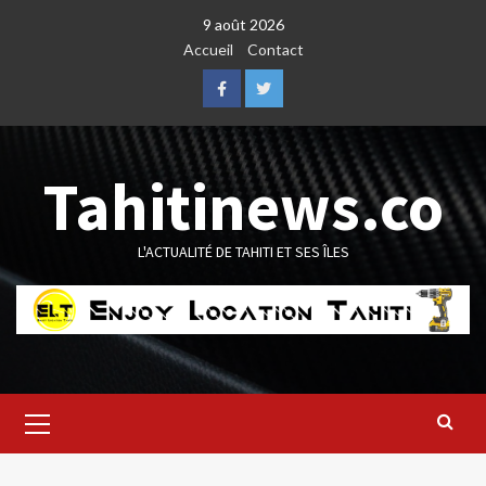
Skip
9 août 2026
to
Accueil
Contact
content
Facebook
Twitter
Tahitinews.co
L'ACTUALITÉ DE TAHITI ET SES ÎLES
Primary
Menu