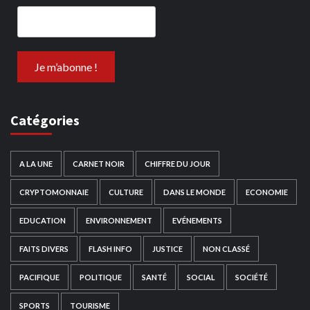
Catégories
A LA UNE
CARNET NOIR
CHIFFRE DU JOUR
CRYPTOMONNAIE
CULTURE
DANS LE MONDE
ECONOMIE
EDUCATION
ENVIRONNEMENT
EVÉNEMENTS
FAITS DIVERS
FLASH INFO
JUSTICE
NON CLASSÉ
PACIFIQUE
POLITIQUE
SANTÉ
SOCIAL
SOCIÉTÉ
SPORTS
TOURISME