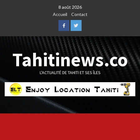
Skip
8 août 2026
to
Accueil
Contact
content
Facebook
Twitter
Tahitinews.co
L'ACTUALITÉ DE TAHITI ET SES ÎLES