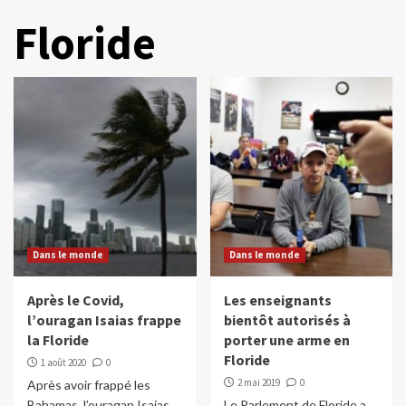
Floride
Dans le monde
Dans le monde
Après le Covid,
Les enseignants
l’ouragan Isaias frappe
bientôt autorisés à
la Floride
porter une arme en
Floride
1 août 2020
0
2 mai 2019
0
Après avoir frappé les
Bahamas, l’ouragan Isaias
Le Parlement de Floride a