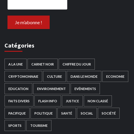
Catégories
A LA UNE
CARNET NOIR
CHIFFRE DU JOUR
CRYPTOMONNAIE
CULTURE
DANS LE MONDE
ECONOMIE
EDUCATION
ENVIRONNEMENT
EVÉNEMENTS
FAITS DIVERS
FLASH INFO
JUSTICE
NON CLASSÉ
PACIFIQUE
POLITIQUE
SANTÉ
SOCIAL
SOCIÉTÉ
SPORTS
TOURISME