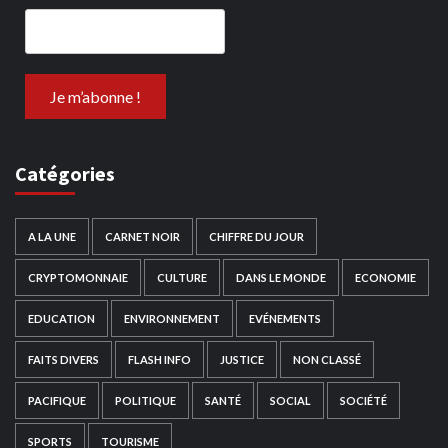
Catégories
A LA UNE
CARNET NOIR
CHIFFRE DU JOUR
CRYPTOMONNAIE
CULTURE
DANS LE MONDE
ECONOMIE
EDUCATION
ENVIRONNEMENT
EVÉNEMENTS
FAITS DIVERS
FLASH INFO
JUSTICE
NON CLASSÉ
PACIFIQUE
POLITIQUE
SANTÉ
SOCIAL
SOCIÉTÉ
SPORTS
TOURISME