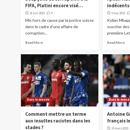
FIFA, Platini encore visé…
indécents
18 juin 2019
0
5 mai 2019
Mis hors de cause par la justice suisse
Kylian Mbapp
dans le cadre d’une affaire de
susciter des
corruption...
première Let
Read More
Read More
Dans le monde
Dans le mond
Comment mettre un terme
Antoine G
aux insultes racistes dans les
français l
stades ?
23 mars 2019