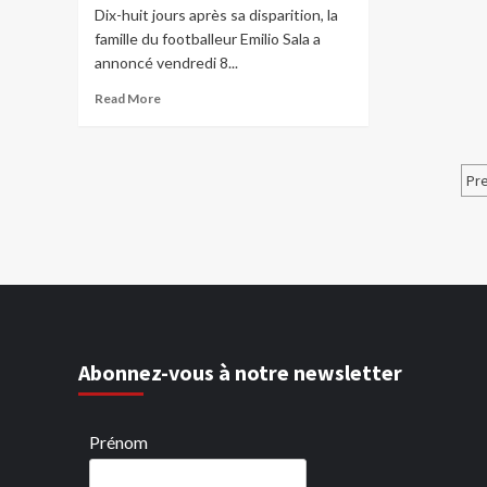
Dix-huit jours après sa disparition, la
famille du footballeur Emilio Sala a
annoncé vendredi 8...
Read More
P
Pr
d
p
Abonnez-vous à notre newsletter
Prénom