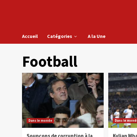
Accueil
Catégories
A la Une
Football
Dans le monde
Dans le mond
Soupçons de corruption à la
Kylian Mb