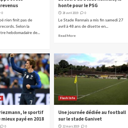
 revenus
honte pour le PSG
0
28 avril 2019
0
é n’en finit pas de
Le Stade Rennais a mis fin samedi 27
 records. Selon la
avril à 48 ans de disette en...
tre hebdomadaire de...
Read More
e
Flash Info
riezmann, le sportif
Une journée dédiée au football
e mieux payé en 2018
sur le stade Ganivet
0
22 mars 2019
0