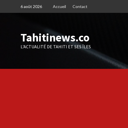
Skip
6 août 2026
Accueil
Contact
to
content
Tahitinews.co
L'ACTUALITÉ DE TAHITI ET SES ÎLES