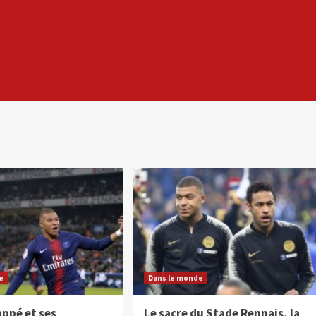
e
Dans le monde
appé et ses
Le sacre du Stade Rennais, la