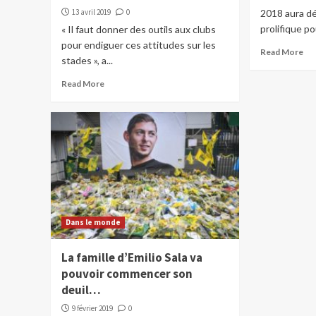
13 avril 2019
0
2018 aura d
prolifique p
« Il faut donner des outils aux clubs
pour endiguer ces attitudes sur les
Read More
stades », a...
Read More
Dans le monde
La famille d’Emilio Sala va
pouvoir commencer son
deuil…
9 février 2019
0