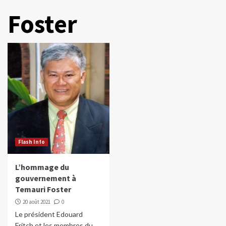
Foster
Flash Info
L’hommage du
gouvernement à
Temauri Foster
20 août 2021
0
Le président Edouard
Fritch et les membres du