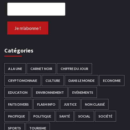
Catégories
A LA UNE
CARNET NOIR
CHIFFRE DU JOUR
CRYPTOMONNAIE
CULTURE
DANS LE MONDE
ECONOMIE
EDUCATION
ENVIRONNEMENT
EVÉNEMENTS
FAITS DIVERS
FLASH INFO
JUSTICE
NON CLASSÉ
PACIFIQUE
POLITIQUE
SANTÉ
SOCIAL
SOCIÉTÉ
SPORTS
TOURISME