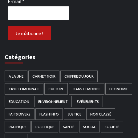
E-mail
*
Catégories
A LA UNE
CARNET NOIR
CHIFFRE DU JOUR
CRYPTOMONNAIE
CULTURE
DANS LE MONDE
ECONOMIE
EDUCATION
ENVIRONNEMENT
EVÉNEMENTS
FAITS DIVERS
FLASH INFO
JUSTICE
NON CLASSÉ
PACIFIQUE
POLITIQUE
SANTÉ
SOCIAL
SOCIÉTÉ