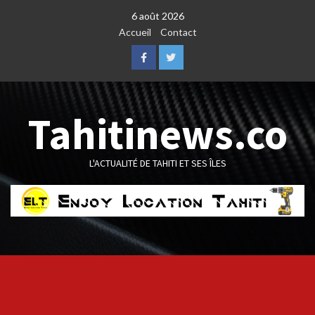
Skip
6 août 2026
to
Accueil
Contact
content
Facebook
Twitter
Tahitinews.co
L'ACTUALITÉ DE TAHITI ET SES ÎLES