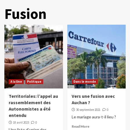
Fusion
A la Une
Politique
Dans le monde
Territoriales: l’appel au
Vers une fusion avec
rassemblement des
Auchan ?
Autonomistes a été
30 septembre 2021
0
entendu
Le mariage aura-t-il lieu ?
18 avril 2023
0
Read More
Une liste d’union des