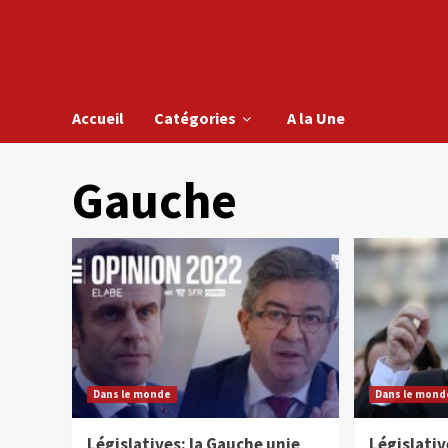
Accueil
Catégories
A la Une
Gauche
Dans le monde
Dans le mond
Législatives: la Gauche unie
Législativ