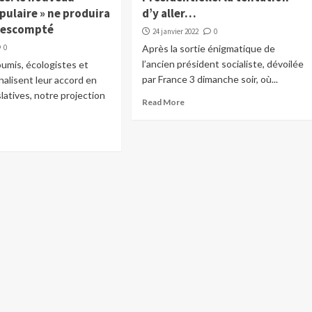
pulaire » ne produira
d’y aller…
t escompté
24 janvier 2022
0
0
Après la sortie énigmatique de
l’ancien président socialiste, dévoilée
oumis, écologistes et
par France 3 dimanche soir, où...
inalisent leur accord en
slatives, notre projection
Read More