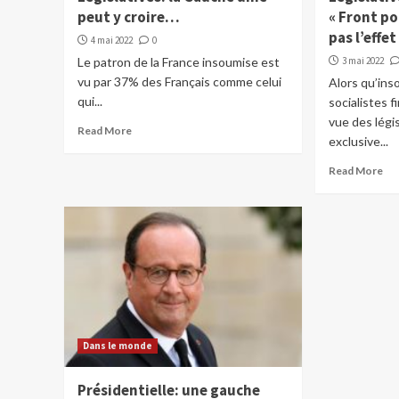
peut y croire…
« Front po
pas l’effe
4 mai 2022
0
Le patron de la France insoumise est
3 mai 2022
vu par 37% des Français comme celui
Alors qu’ins
qui...
socialistes f
vue des légi
Read More
exclusive...
Read More
Dans le monde
Présidentielle: une gauche