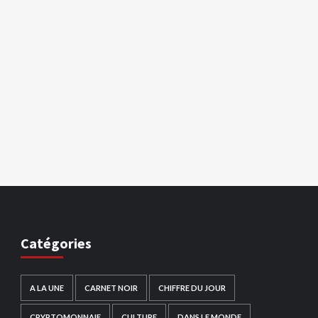
Catégories
A LA UNE
CARNET NOIR
CHIFFRE DU JOUR
CRYPTOMONNAIE
CULTURE
DANS LE MONDE