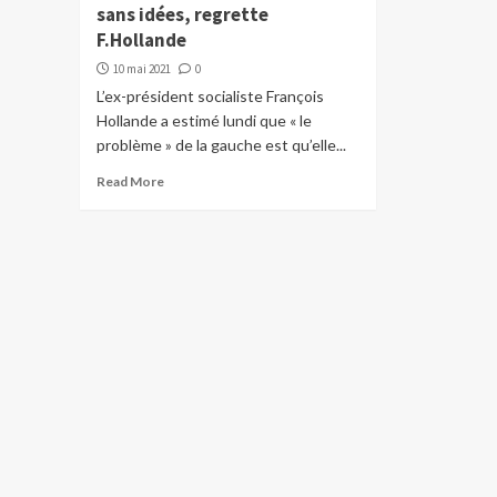
sans idées, regrette
F.Hollande
10 mai 2021
0
L’ex-président socialiste François
Hollande a estimé lundi que « le
problème » de la gauche est qu’elle...
Read More