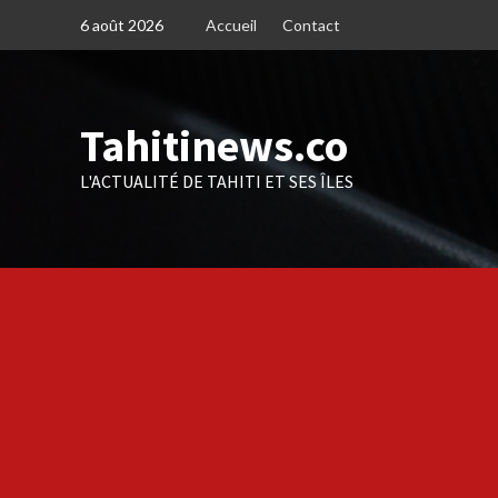
Skip
6 août 2026
Accueil
Contact
to
content
Tahitinews.co
L'ACTUALITÉ DE TAHITI ET SES ÎLES