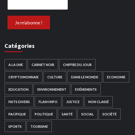
Catégories
A LA UNE
CARNET NOIR
CHIFFRE DU JOUR
CRYPTOMONNAIE
CULTURE
DANS LE MONDE
ECONOMIE
EDUCATION
ENVIRONNEMENT
EVÉNEMENTS
FAITS DIVERS
FLASH INFO
JUSTICE
NON CLASSÉ
PACIFIQUE
POLITIQUE
SANTÉ
SOCIAL
SOCIÉTÉ
SPORTS
TOURISME