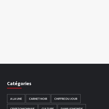
Catégories
A LA UNE
CARNET NOIR
CHIFFRE DU JOUR
CRYPTOMONNAIE
CULTURE
DANS LE MONDE