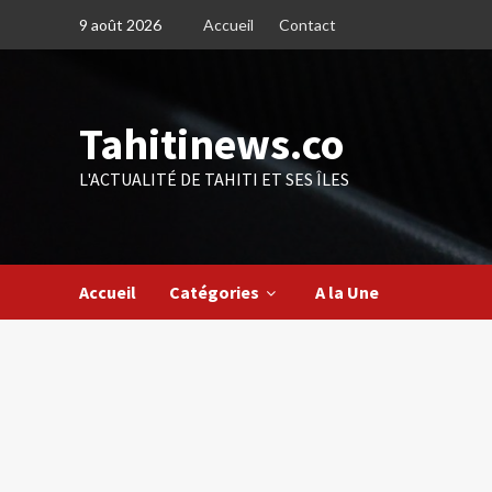
Skip
9 août 2026
Accueil
Contact
to
content
Tahitinews.co
L'ACTUALITÉ DE TAHITI ET SES ÎLES
Accueil
Catégories
A la Une