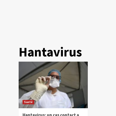
Hantavirus
Santé
Hantavirus: un cas contact a