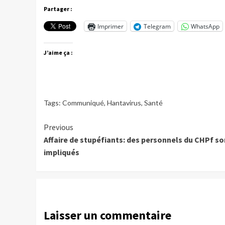
Partager :
Imprimer
Telegram
WhatsApp
J’aime ça :
Tags:
Communiqué
,
Hantavirus
,
Santé
Continue
Previous
Affaire de stupéfiants: des personnels du CHPf so
Reading
impliqués
Laisser un commentaire