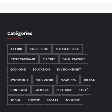
Catégories
A LA UNE
CARNET NOIR
CHIFFRE DU JOUR
CRYPTOMONNAIE
CULTURE
DANS LE MONDE
ECONOMIE
EDUCATION
ENVIRONNEMENT
EVÉNEMENTS
FAITS DIVERS
FLASH INFO
JUSTICE
NON CLASSÉ
PACIFIQUE
POLITIQUE
SANTÉ
SOCIAL
SOCIÉTÉ
SPORTS
TOURISME