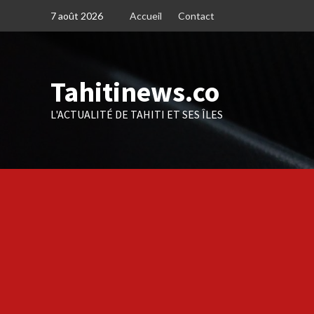
Skip
7 août 2026
Accueil
Contact
to
content
Tahitinews.co
L'ACTUALITÉ DE TAHITI ET SES ÎLES