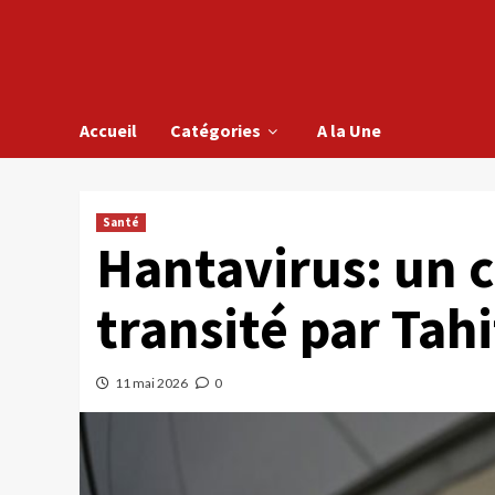
Accueil
Catégories
A la Une
Santé
Hantavirus: un c
transité par Tahi
11 mai 2026
0