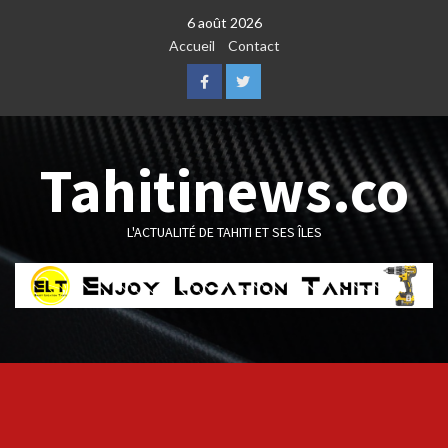
Skip
6 août 2026
to
Accueil
Contact
content
Facebook
Twitter
Tahitinews.co
L'ACTUALITÉ DE TAHITI ET SES ÎLES