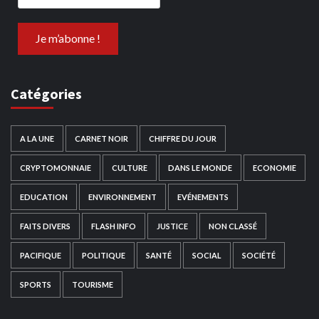
Catégories
A LA UNE
CARNET NOIR
CHIFFRE DU JOUR
CRYPTOMONNAIE
CULTURE
DANS LE MONDE
ECONOMIE
EDUCATION
ENVIRONNEMENT
EVÉNEMENTS
FAITS DIVERS
FLASH INFO
JUSTICE
NON CLASSÉ
PACIFIQUE
POLITIQUE
SANTÉ
SOCIAL
SOCIÉTÉ
SPORTS
TOURISME