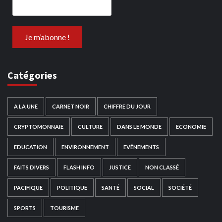
Catégories
A LA UNE
CARNET NOIR
CHIFFRE DU JOUR
CRYPTOMONNAIE
CULTURE
DANS LE MONDE
ECONOMIE
EDUCATION
ENVIRONNEMENT
EVÉNEMENTS
FAITS DIVERS
FLASH INFO
JUSTICE
NON CLASSÉ
PACIFIQUE
POLITIQUE
SANTÉ
SOCIAL
SOCIÉTÉ
SPORTS
TOURISME