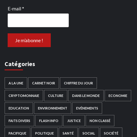
E-mail
*
Catégories
A LA UNE
CARNET NOIR
CHIFFRE DU JOUR
CRYPTOMONNAIE
CULTURE
DANS LE MONDE
ECONOMIE
EDUCATION
ENVIRONNEMENT
EVÉNEMENTS
FAITS DIVERS
FLASH INFO
JUSTICE
NON CLASSÉ
PACIFIQUE
POLITIQUE
SANTÉ
SOCIAL
SOCIÉTÉ