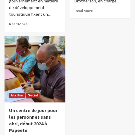
gouvernement en matière
Brotherson, en charge...
de développement
Read More
touristique fixent un...
Read More
A la Une
Social
Un centre de jour pour
les personnes sans
abri, début 2024 à
Papeete