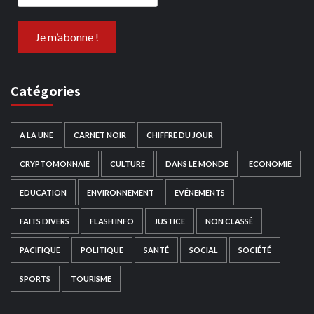
Catégories
A LA UNE
CARNET NOIR
CHIFFRE DU JOUR
CRYPTOMONNAIE
CULTURE
DANS LE MONDE
ECONOMIE
EDUCATION
ENVIRONNEMENT
EVÉNEMENTS
FAITS DIVERS
FLASH INFO
JUSTICE
NON CLASSÉ
PACIFIQUE
POLITIQUE
SANTÉ
SOCIAL
SOCIÉTÉ
SPORTS
TOURISME