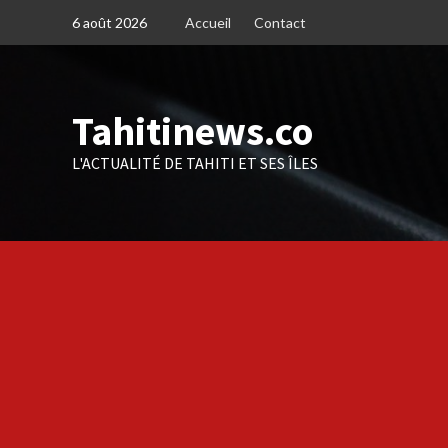
Skip
6 août 2026
Accueil
Contact
to
content
Tahitinews.co
L'ACTUALITÉ DE TAHITI ET SES ÎLES