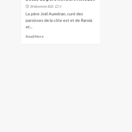
29 décembre 2025
0
Le père Joël Auméran, curé des
paroisses de la côte est et de Raroia
et...
Read More