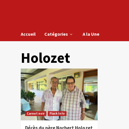
Accueil
Catégories
A la Une
Holozet
Carnet noir
Flash Info
Décès du père Norbert Holozet