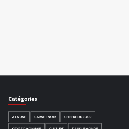
Catégories
A LA UNE
CARNET NOIR
CHIFFRE DU JOUR
CRYPTOMONNAIE
CULTURE
DANS LE MONDE