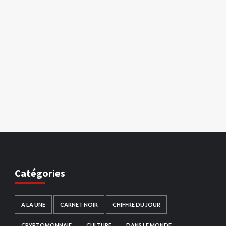
Catégories
A LA UNE
CARNET NOIR
CHIFFRE DU JOUR
CRYPTOMONNAIE
CULTURE
DANS LE MONDE