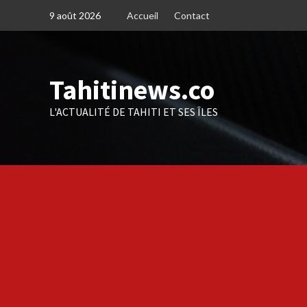
Skip
9 août 2026
Accueil
Contact
to
content
Tahitinews.co
L'ACTUALITÉ DE TAHITI ET SES ÎLES