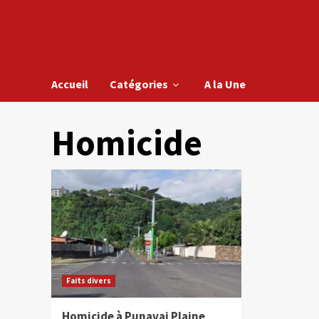
Accueil
Catégories
A la Une
Homicide
Faits divers
Homicide à Punavai Plaine