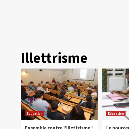
Illettrisme
Education
Education
Ensemble contre l’illettrisme !
Le pource