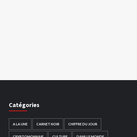
Catégories
A LA UNE
CARNET NOIR
CHIFFRE DU JOUR
CRYPTOMONNAIE
CULTURE
DANS LE MONDE