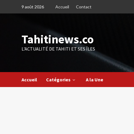
Skip
9 août 2026
Accueil
Contact
to
content
Tahitinews.co
L'ACTUALITÉ DE TAHITI ET SES ÎLES
Accueil
Catégories
A la Une