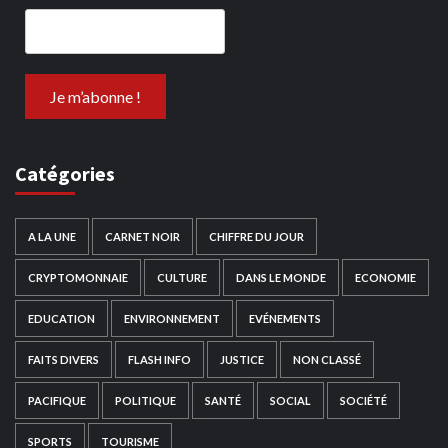
Catégories
A LA UNE
CARNET NOIR
CHIFFRE DU JOUR
CRYPTOMONNAIE
CULTURE
DANS LE MONDE
ECONOMIE
EDUCATION
ENVIRONNEMENT
EVÉNEMENTS
FAITS DIVERS
FLASH INFO
JUSTICE
NON CLASSÉ
PACIFIQUE
POLITIQUE
SANTÉ
SOCIAL
SOCIÉTÉ
SPORTS
TOURISME