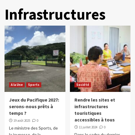
Infrastructures
A la Une
Sports
Société
Jeux du Pacifique 2027:
Rendre les sites et
serons-nous prêts à
infrastructures
temps ?
touristiques
accessibles à tous
19 août 2025
0
11 juillet 2024
0
Le ministre des Sports, de
la jeunesse, de la
Dans le cadre du dernier