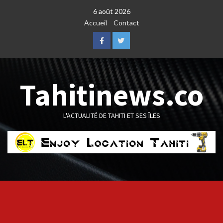
Skip
6 août 2026
to
Accueil
Contact
content
Facebook
Twitter
Tahitinews.co
L'ACTUALITÉ DE TAHITI ET SES ÎLES