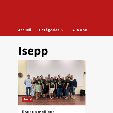
Accueil
Catégories
A la Une
Isepp
Social
Pour un meilleur