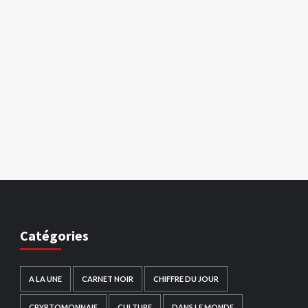
Catégories
A LA UNE
CARNET NOIR
CHIFFRE DU JOUR
CRYPTOMONNAIE
CULTURE
DANS LE MONDE