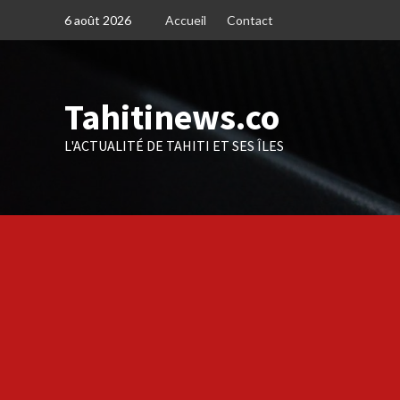
Skip
6 août 2026
Accueil
Contact
to
content
Tahitinews.co
L'ACTUALITÉ DE TAHITI ET SES ÎLES