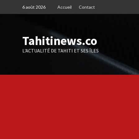
Skip
6 août 2026
Accueil
Contact
to
content
Tahitinews.co
L'ACTUALITÉ DE TAHITI ET SES ÎLES