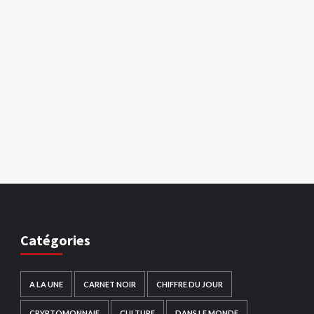
Catégories
A LA UNE
CARNET NOIR
CHIFFRE DU JOUR
CRYPTOMONNAIE
CULTURE
DANS LE MONDE