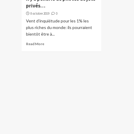
privés…
8 octobre 2019
0
Vent d’inquiétude pour les 1% les
plus riches du monde: ils pourraient
bientôt être à...
Read More