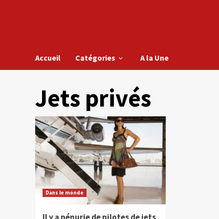
Accueil
Catégories
A la Une
Jets privés
Dans le monde
Il y a pénurie de pilotes de jets