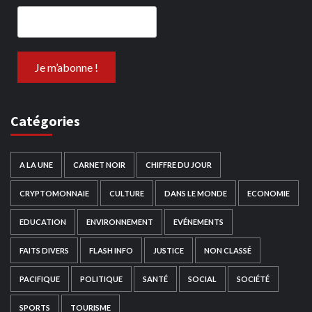
Catégories
A LA UNE
CARNET NOIR
CHIFFRE DU JOUR
CRYPTOMONNAIE
CULTURE
DANS LE MONDE
ECONOMIE
EDUCATION
ENVIRONNEMENT
EVÉNEMENTS
FAITS DIVERS
FLASH INFO
JUSTICE
NON CLASSÉ
PACIFIQUE
POLITIQUE
SANTÉ
SOCIAL
SOCIÉTÉ
SPORTS
TOURISME