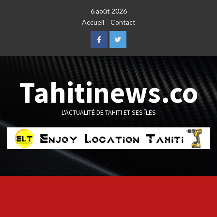
Skip
6 août 2026
to
Accueil
Contact
content
Facebook
Twitter
Tahitinews.co
L'ACTUALITÉ DE TAHITI ET SES ÎLES