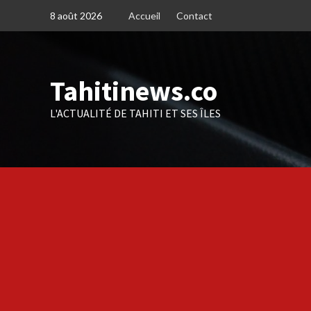
Skip
8 août 2026
Accueil
Contact
to
content
Tahitinews.co
L'ACTUALITÉ DE TAHITI ET SES ÎLES