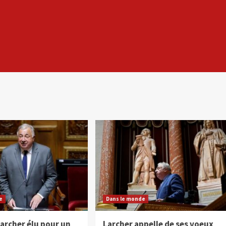
e
Dans le monde
archer élu pour un
Larcher appelle de ses voeux