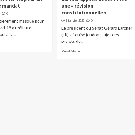
e mandat
une « révision
constitutionnelle »
0
tièrement masqué pour
9 janvier 2020
0
id-19 a réélu très
Le président du Sénat Gérard Larcher
di à sa...
(LR) a ironisé jeudi au sujet des
projets de...
Read More