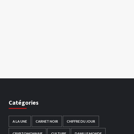
Catégories
A LA UNE
CARNET NOIR
CHIFFRE DU JOUR
CRYPTOMONNAIE
CULTURE
DANS LE MONDE