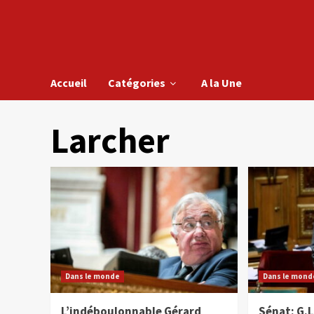
Accueil
Catégories
A la Une
Larcher
Dans le monde
Dans le mond
L’indéboulonnable Gérard
Sénat: G.L