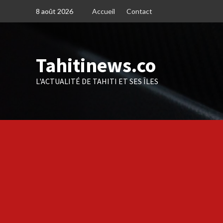
Skip
8 août 2026
Accueil
Contact
to
content
Tahitinews.co
L'ACTUALITÉ DE TAHITI ET SES ÎLES