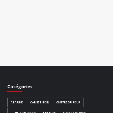
Catégories
A LA UNE
CARNET NOIR
CHIFFRE DU JOUR
CRYPTOMONNAIE
CULTURE
DANS LE MONDE