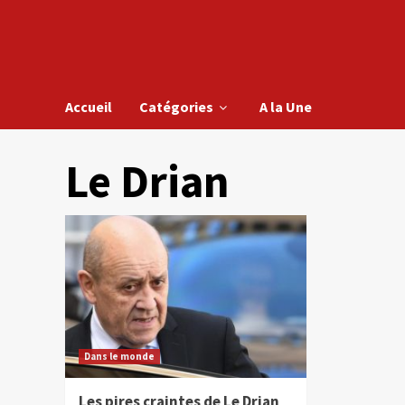
Accueil
Catégories
A la Une
Le Drian
Dans le monde
Les pires craintes de Le Drian