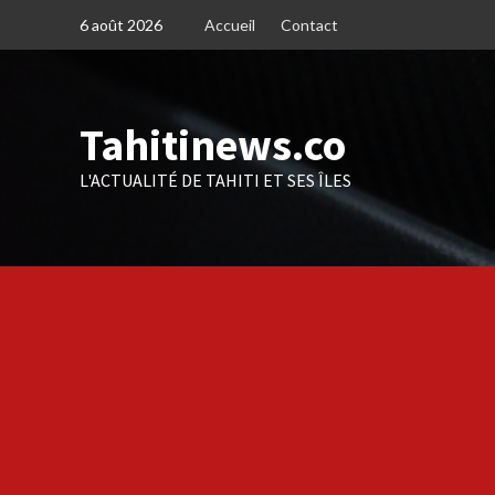
Skip
6 août 2026
Accueil
Contact
to
content
Tahitinews.co
L'ACTUALITÉ DE TAHITI ET SES ÎLES