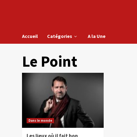
Accueil
Catégories
A la Une
Le Point
Dans le monde
Les lieux où il fait bon