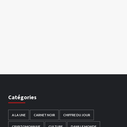
Catégories
A LA UNE
CARNET NOIR
CHIFFRE DU JOUR
CRYPTOMONNAIE
CULTURE
DANS LE MONDE