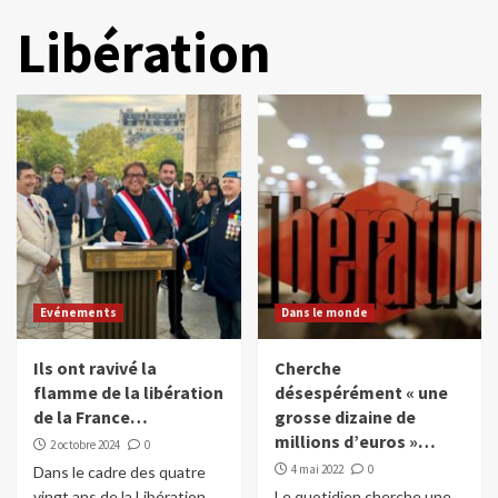
Libération
Evénements
Dans le monde
Ils ont ravivé la
Cherche
flamme de la libération
désespérément « une
de la France…
grosse dizaine de
millions d’euros »…
2 octobre 2024
0
4 mai 2022
0
Dans le cadre des quatre
vingt ans de la Libération
Le quotidien cherche une