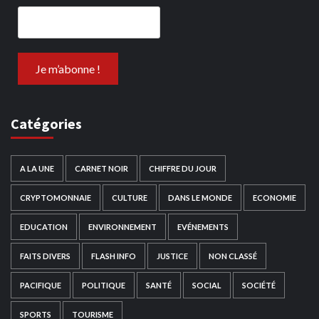
Catégories
A LA UNE
CARNET NOIR
CHIFFRE DU JOUR
CRYPTOMONNAIE
CULTURE
DANS LE MONDE
ECONOMIE
EDUCATION
ENVIRONNEMENT
EVÉNEMENTS
FAITS DIVERS
FLASH INFO
JUSTICE
NON CLASSÉ
PACIFIQUE
POLITIQUE
SANTÉ
SOCIAL
SOCIÉTÉ
SPORTS
TOURISME