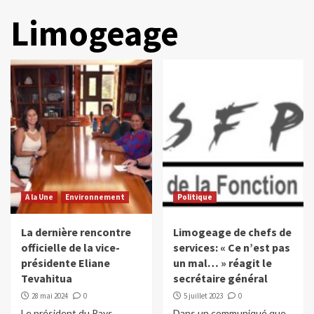
Limogeage
A la Une
Environnement
Politique
La dernière rencontre
Limogeage de chefs de
officielle de la vice-
services: « Ce n’est pas
présidente Eliane
un mal… » réagit le
Tevahitua
secrétaire général
28 mai 2024
0
5 juillet 2023
0
Le président du Pays,
Dans un communiqué que