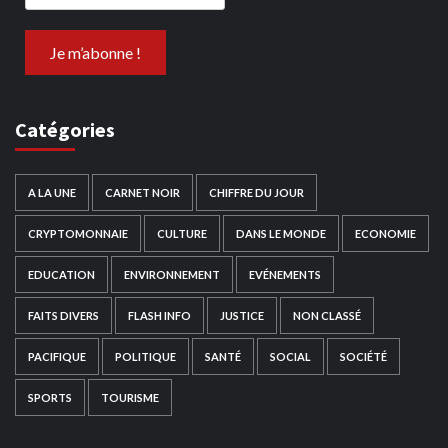
Catégories
A LA UNE
CARNET NOIR
CHIFFRE DU JOUR
CRYPTOMONNAIE
CULTURE
DANS LE MONDE
ECONOMIE
EDUCATION
ENVIRONNEMENT
EVÉNEMENTS
FAITS DIVERS
FLASH INFO
JUSTICE
NON CLASSÉ
PACIFIQUE
POLITIQUE
SANTÉ
SOCIAL
SOCIÉTÉ
SPORTS
TOURISME