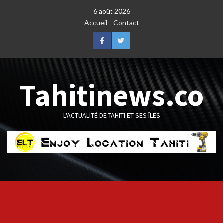
Skip
6 août 2026
to
Accueil
Contact
content
Facebook
Twitter
Tahitinews.co
L'ACTUALITÉ DE TAHITI ET SES ÎLES