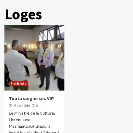
Loges
Flash Info
Toata soigne ses VIP
25 avril 2019
0
Le ministre de la Culture,
Heremoana
Maamaatuaiahutapu, a
invité le président Edouard