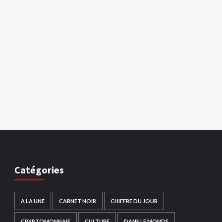
Catégories
A LA UNE
CARNET NOIR
CHIFFRE DU JOUR
CRYPTOMONNAIE
CULTURE
DANS LE MONDE