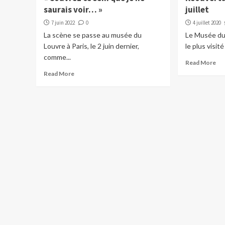
saurais voir… »
juillet
7 juin 2022
0
4 juillet 2020
La scène se passe au musée du
Le Musée du 
Louvre à Paris, le 2 juin dernier,
le plus visit
comme...
Read More
Read More