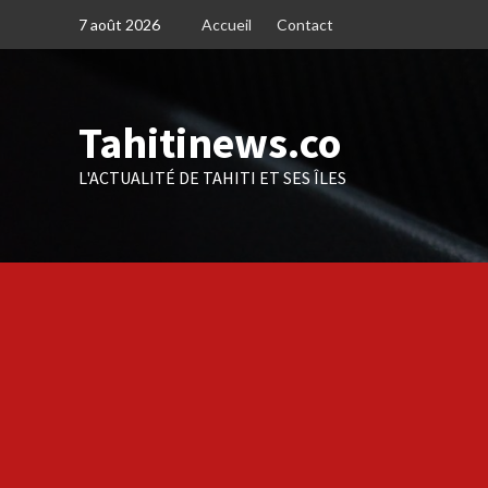
Skip
7 août 2026
Accueil
Contact
to
content
Tahitinews.co
L'ACTUALITÉ DE TAHITI ET SES ÎLES