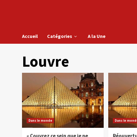
Accueil
Catégories
A la Une
Louvre
Dans le monde
Dans le mond
« Couvrez ce sein que je ne
Réouvertu