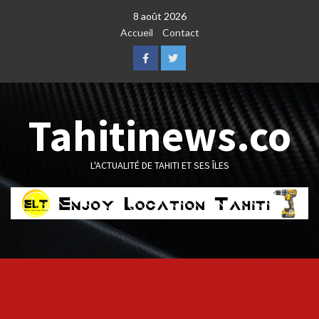
Skip
8 août 2026
to
Accueil
Contact
content
Facebook
Twitter
Tahitinews.co
L'ACTUALITÉ DE TAHITI ET SES ÎLES