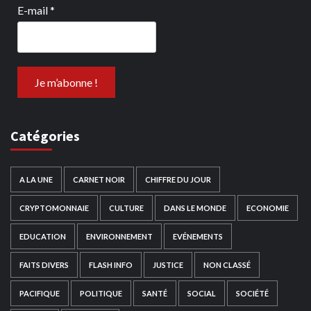
E-mail
*
Catégories
A LA UNE
CARNET NOIR
CHIFFRE DU JOUR
CRYPTOMONNAIE
CULTURE
DANS LE MONDE
ECONOMIE
EDUCATION
ENVIRONNEMENT
EVÉNEMENTS
FAITS DIVERS
FLASH INFO
JUSTICE
NON CLASSÉ
PACIFIQUE
POLITIQUE
SANTÉ
SOCIAL
SOCIÉTÉ