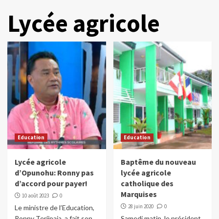
Lycée agricole
Education
Education
Lycée agricole
Baptême du nouveau
d’Opunohu: Ronny pas
lycée agricole
d’accord pour payer!
catholique des
Marquises
10 août 2023
0
28 juin 2020
0
Le ministre de l’Education,
Ronny Teriipaia, a fait son
Samedi matin, le président