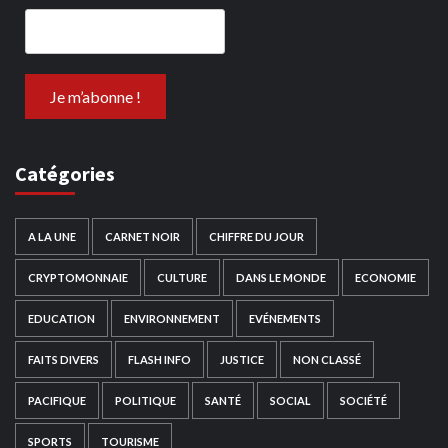
Catégories
A LA UNE
CARNET NOIR
CHIFFRE DU JOUR
CRYPTOMONNAIE
CULTURE
DANS LE MONDE
ECONOMIE
EDUCATION
ENVIRONNEMENT
EVÉNEMENTS
FAITS DIVERS
FLASH INFO
JUSTICE
NON CLASSÉ
PACIFIQUE
POLITIQUE
SANTÉ
SOCIAL
SOCIÉTÉ
SPORTS
TOURISME