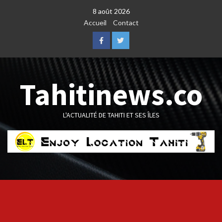
Skip
8 août 2026
to
Accueil
Contact
content
Facebook
Twitter
Tahitinews.co
L'ACTUALITÉ DE TAHITI ET SES ÎLES