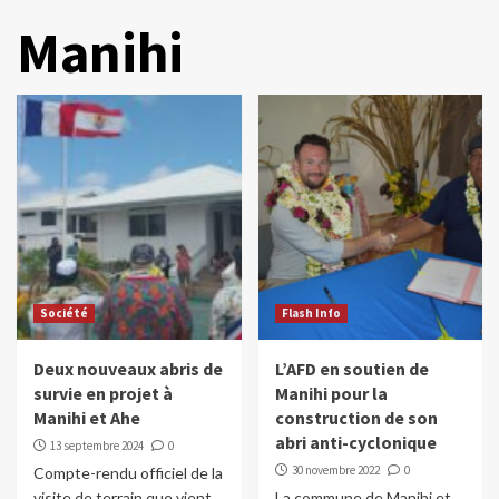
Manihi
Société
Flash Info
Deux nouveaux abris de
L’AFD en soutien de
survie en projet à
Manihi pour la
Manihi et Ahe
construction de son
abri anti-cyclonique
13 septembre 2024
0
30 novembre 2022
0
Compte-rendu officiel de la
visite de terrain que vient
La commune de Manihi et