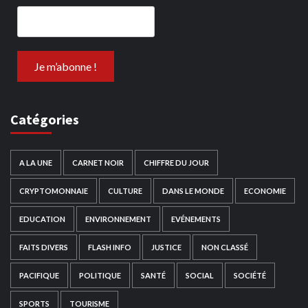
Catégories
A LA UNE
CARNET NOIR
CHIFFRE DU JOUR
CRYPTOMONNAIE
CULTURE
DANS LE MONDE
ECONOMIE
EDUCATION
ENVIRONNEMENT
EVÉNEMENTS
FAITS DIVERS
FLASH INFO
JUSTICE
NON CLASSÉ
PACIFIQUE
POLITIQUE
SANTÉ
SOCIAL
SOCIÉTÉ
SPORTS
TOURISME