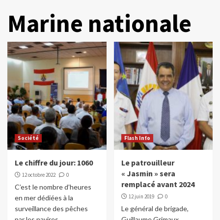
Marine nationale
Société
Flash Info
Le chiffre du jour: 1060
Le patrouilleur
« Jasmin » sera
12 octobre 2022
0
remplacé avant 2024
C’est le nombre d’heures
12 juin 2019
0
en mer dédiées à la
surveillance des pêches
Le général de brigade,
par les navires...
Guillaume Grimaux,