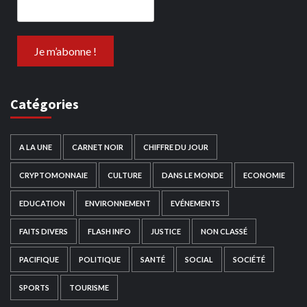
Catégories
A LA UNE
CARNET NOIR
CHIFFRE DU JOUR
CRYPTOMONNAIE
CULTURE
DANS LE MONDE
ECONOMIE
EDUCATION
ENVIRONNEMENT
EVÉNEMENTS
FAITS DIVERS
FLASH INFO
JUSTICE
NON CLASSÉ
PACIFIQUE
POLITIQUE
SANTÉ
SOCIAL
SOCIÉTÉ
SPORTS
TOURISME