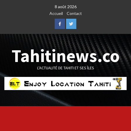
Skip
8 août 2026
to
Accueil
Contact
content
Facebook
Twitter
Tahitinews.co
L'ACTUALITÉ DE TAHITI ET SES ÎLES