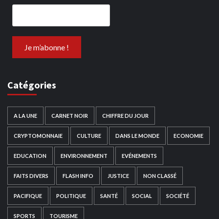
Catégories
A LA UNE
CARNET NOIR
CHIFFRE DU JOUR
CRYPTOMONNAIE
CULTURE
DANS LE MONDE
ECONOMIE
EDUCATION
ENVIRONNEMENT
EVÉNEMENTS
FAITS DIVERS
FLASH INFO
JUSTICE
NON CLASSÉ
PACIFIQUE
POLITIQUE
SANTÉ
SOCIAL
SOCIÉTÉ
SPORTS
TOURISME